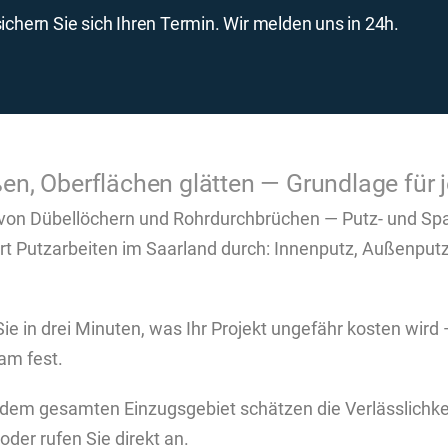
chern Sie sich Ihren Termin. Wir melden uns in 24h.
en, Oberflächen glätten — Grundlage für 
von Dübellöchern und Rohrdurchbrüchen — Putz- und Spach
rt Putzarbeiten im Saarland durch: Innenputz, Außenpu
Sie in drei Minuten, was Ihr Projekt ungefähr kosten wir
am fest.
dem gesamten Einzugsgebiet schätzen die Verlässlichkei
oder rufen Sie direkt an.