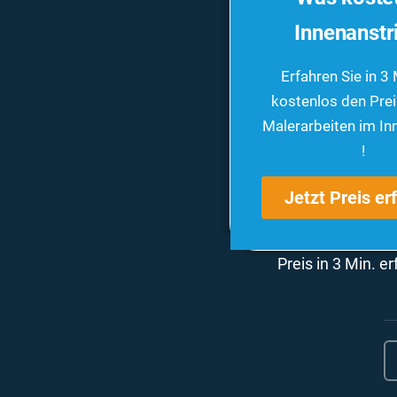
Innenanstr
Erfahren Sie in 3
kostenlos den Preis
Malerarbeiten im In
!
Jetzt Preis er
Preis in 3 Min. e