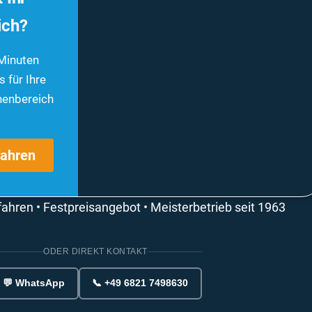
ich?
 Minuten
 für Ihre
nenbereich
fahren
rfahren • Festpreisangebot • Meisterbetrieb seit 1963
ODER DIREKT KONTAKT
💬 WhatsApp
📞 +49 6821 7498630