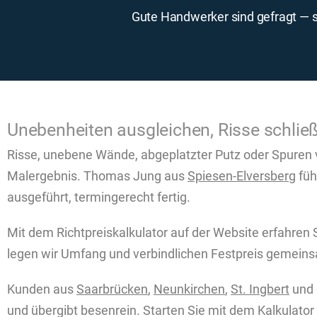
Gute Handwerker sind gefragt — si
Unebenheiten ausgleichen, Risse schließ
Risse, unebene Wände, abgeplatzter Putz oder Spuren 
Malergebnis. Thomas Jung aus
Spiesen-Elversberg
füh
ausgeführt, termingerecht fertig.
Mit dem Richtpreiskalkulator auf der Website erfahren 
legen wir Umfang und verbindlichen Festpreis gemeins
Kunden aus
Saarbrücken
,
Neunkirchen
,
St. Ingbert
und 
und übergibt besenrein. Starten Sie mit dem Kalkulator 