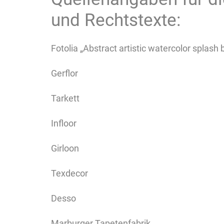
und Rechtstexte:
Fotolia „Abstract artistic watercolor splas
Gerflor
Tarkett
Infloor
Girloon
Texdecor
Desso
Marburger Tapetenfabrik