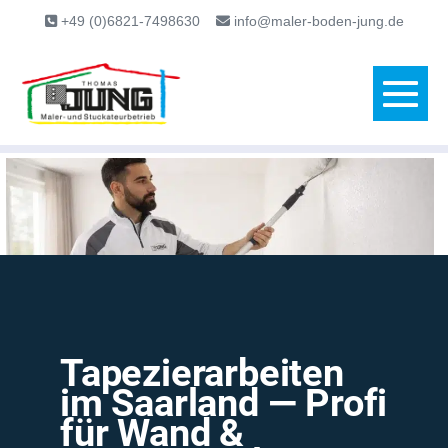
content
+49 (0)6821-7498630
info@maler-boden-jung.de
Tapezierarbeiten
im Saarland — Profi
für Wand &