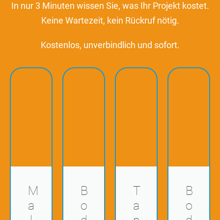
In nur 3 Minuten wissen Sie, was Ihr Projekt kostet.
Keine Wartezeit, kein Rückruf nötig.
Kostenlos, unverbindlich und sofort.
M
B
T
B
a
o
a
o