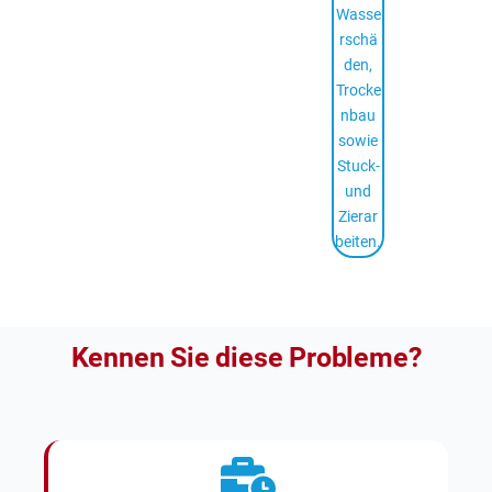
Wasse
rschä
den,
Trocke
nbau
sowie
Stuck-
und
Zierar
beiten.
Kennen Sie diese Probleme?