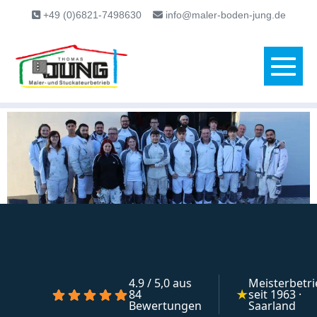
content
+49 (0)6821-7498630
info@maler-boden-jung.de
4.9 / 5,0 aus
Meisterbetr
★
84
seit 1963 ·
Bewertungen
Saarland