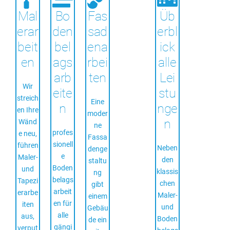
Mal
Bo
Fas
Üb
erar
den
sad
erbl
beit
bel
ena
ick
en
ags
rbei
alle
arb
ten
Lei
Wir
eite
stu
streich
Eine
n
nge
en Ihre
moder
n
Wänd
ne
profes
e neu,
Fassa
sionell
führen
Neben
denge
e
Maler-
den
staltu
Boden
und
klassis
ng
belags
Tapezi
chen
gibt
arbeit
erarbe
Maler-
einem
en für
iten
und
Gebäu
alle
aus,
Boden
de ein
gängi
verput