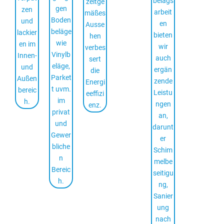
belags
zeitge
gen
zen
arbeit
mäßes
Boden
und
en
Ausse
beläge
lackier
bieten
hen
wie
en im
wir
verbes
Vinylb
Innen-
auch
sert
eläge,
und
ergän
die
Parket
Außen
zende
Energi
t uvm.
bereic
Leistu
eeffizi
im
h.
ngen
enz.
privat
an,
und
darunt
Gewer
er
bliche
Schim
n
melbe
Bereic
seitigu
h.
ng,
Sanier
ung
nach