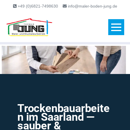
content
+49 (0)6821-7498630
info@maler-boden-jung.de
Trockenbauarbeite
n im Saarland —
sauber &